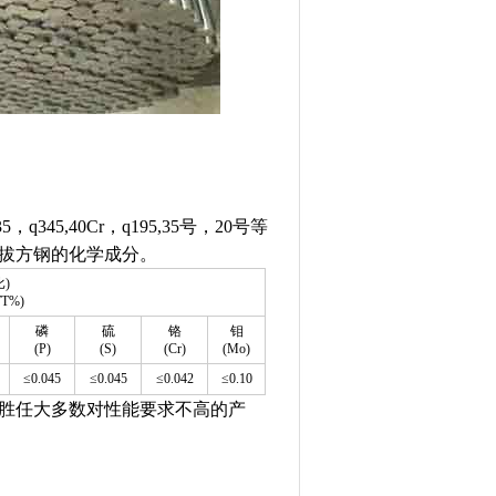
5,40Cr，q195,35号，20号等
冷拔方钢的化学成分。
)
WT%)
磷
硫
铬
钼
(P)
(S)
(Cr)
(Mo)
≤0.045
≤0.045
≤0.042
≤0.10
够胜任大多数对性能要求不高的产