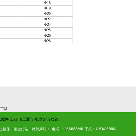
Φ18
Φ19
Φ20
Φ22
Φ24
Φ25
Φ26
Φ28
材市场
盘配件
|
工业门
|
工业门
|
电缆盘
|
冷拉钢
|
止仿站，特此声明！ 电话：18634055666 手机：18634055666