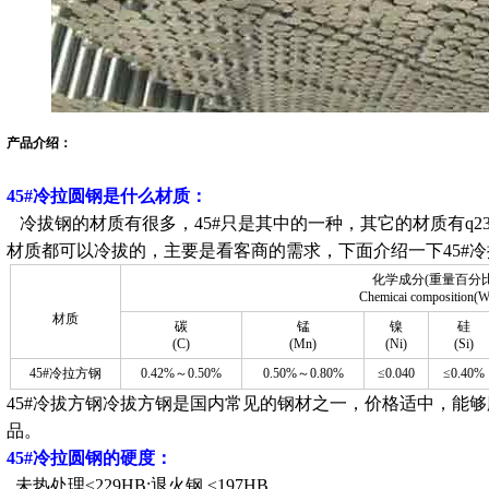
产品介绍：
45
#
冷拉圆钢是什么材质：
冷拔钢的材质有很多，45#只是其中的一种，其它的材质有q235，q34
材质都可以冷拔的，主要是看客商的需求，下面介绍一下45#
化学成分(重量百分比
Chemicai composition(
材质
碳
锰
镍
硅
(C)
(Mn)
(Ni)
(Si)
45#冷拉方钢
0.42%～0.50%
0.50%～0.80%
≤0.040
≤0.40%
45#冷拔方钢冷拔方钢是国内常见的钢材之一，价格适中，能
品。
45
#
冷拉圆钢的硬度：
未热处理≤229HB;退火钢,≤197HB。