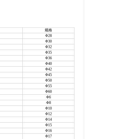
规格
Φ28
Φ30
Φ32
Φ35
Φ36
Φ40
Φ42
Φ45
Φ50
Φ55
Φ60
Φ6
Φ8
Φ10
Φ12
Φ14
Φ15
Φ16
Φ17