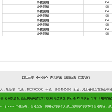
冷拔圆钢
45#
冷拔圆钢
45#
冷拔圆钢
45#
冷拔圆钢
45#
冷拔圆钢
45#
冷拔圆钢
45#
冷拔圆钢
45#
冷拔圆钢
45#
网站首页
|
企业简介
|
产品展示
|
新闻动态
|
联系我们
人：殷经理 电话：18634055666 手机：18634055666 地址：河北省任丘市燕山钢
种器
|
彩钢复合板
|
任丘网站制作
|
汽车线束
|
电缆轴盘
|
仿石漆
|
PE穿线管
|
车库门
|
电缆轴
cjrqc.com作者所有，任何企业、网络公司或个人禁止复制或转载本站任何内容，禁止镜像，禁