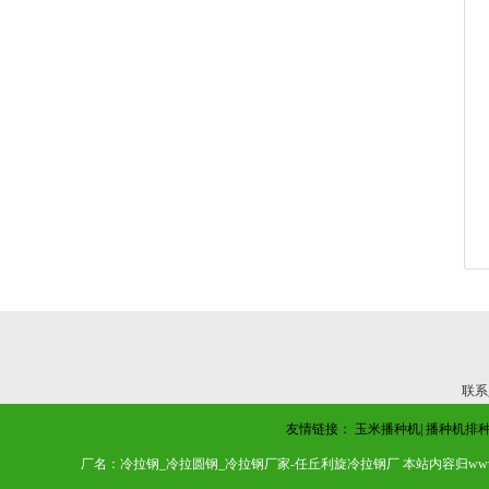
联系
友情链接：
玉米播种机
|
播种机排
厂名：冷拉钢_冷拉圆钢_冷拉钢厂家-任丘利旋冷拉钢厂 本站内容归www.z