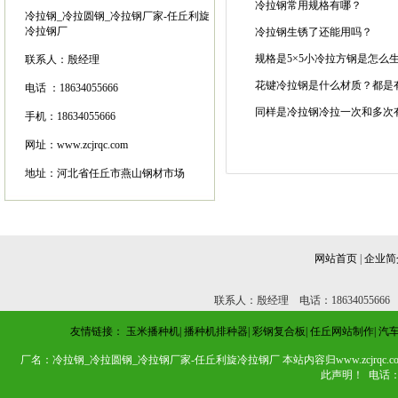
冷拉钢常用规格有哪？
冷拉钢_冷拉圆钢_冷拉钢厂家-任丘利旋
冷拉钢厂
冷拉钢生锈了还能用吗？
规格是5×5小冷拉方钢是怎么
联系人：
殷经理
花键冷拉钢是什么材质？都是
电话 ：
18634055666
同样是冷拉钢冷拉一次和多次
手机：18634055666
网址：
www.zcjrqc.com
地址：
河北省任丘市燕山钢材市场
网站首页
|
企业简
联系人：殷经理 电话：18634055666
友情链接：
玉米播种机
|
播种机排种器
|
彩钢复合板
|
任丘网站制作
|
汽
厂名：冷拉钢_冷拉圆钢_冷拉钢厂家-任丘利旋冷拉钢厂 本站内容归www.zcj
此声明！ 电话：186